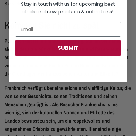
Sie sich die
Kollektion großer Reiserucksäcke
an.
Stay in touch with us for upcoming best
deals and new products & collections!
Kommen Sie nicht zu spät
Pünktlichkeit ist in Frankreich wichtig. Stellen Sie daher
SUBMIT
sicher, dass Sie pünktlich zu Terminen und Reservierungen
erscheinen. Wenn Sie zu spät kommen, rufen Sie unbedingt
vorher an und sagen Sie der Person Bescheid. Kennen Sie
die Grundlagen der französischen Kultur und Etikette?
Frankreich verfügt über eine reiche und vielfältige Kultur, die
von seiner Geschichte, seinen Traditionen und seinen
Menschen geprägt ist. Als Besucher Frankreichs ist es
wichtig, sich der kulturellen Normen und Etikette des
Landes bewusst zu sein, um ein respektvolles und
angenehmes Erlebnis zu gewährleisten. Hier sind einige