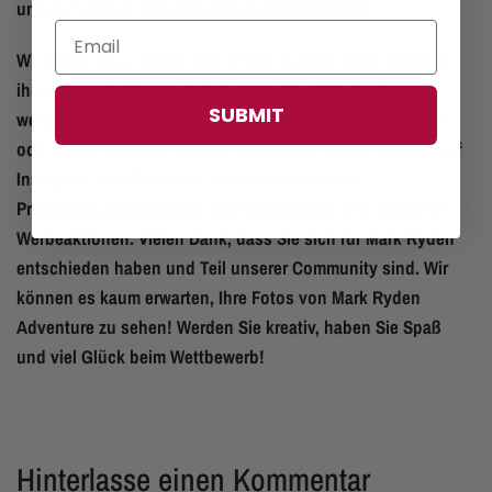
und auf unserer Website erneut veröffentlichen.
Wir lieben es zu sehen, wie unsere Kunden Mark Ryden in
ihr Leben integrieren. Selbst wenn Sie nicht gewinnen,
SUBMIT
werden Sie möglicherweise trotzdem auf unserer Website
oder in den sozialen Medien vorgestellt. Folgen Sie uns auf
Instagram und Facebook @markryden_usa für
Produktaktualisierungen, Stilinspirationen und exklusive
Werbeaktionen. Vielen Dank, dass Sie sich für Mark Ryden
entschieden haben und Teil unserer Community sind. Wir
können es kaum erwarten, Ihre Fotos von Mark Ryden
Adventure zu sehen! Werden Sie kreativ, haben Sie Spaß
und viel Glück beim Wettbewerb!
Hinterlasse einen Kommentar