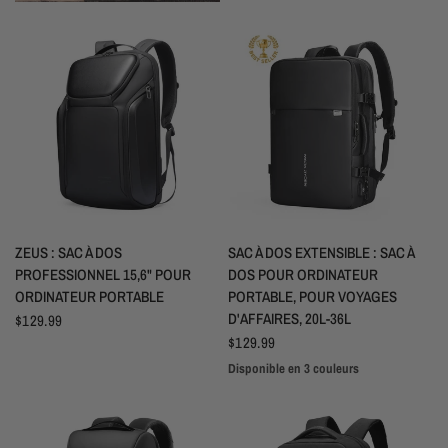
Noir
Gris
APERÇU RAPIDE
APERÇU RAPIDE
ZEUS : SAC À DOS
SAC À DOS EXTENSIBLE : SAC À
PROFESSIONNEL 15,6" POUR
DOS POUR ORDINATEUR
ORDINATEUR PORTABLE
PORTABLE, POUR VOYAGES
D'AFFAIRES, 20L-36L
$129.99
$129.99
Disponible en 3 couleurs
Noir
Gris
Vert