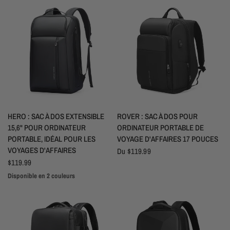
APERÇU RAPIDE
APERÇU RAPIDE
HERO : SAC À DOS EXTENSIBLE
ROVER : SAC À DOS POUR
15,6" POUR ORDINATEUR
ORDINATEUR PORTABLE DE
PORTABLE, IDÉAL POUR LES
VOYAGE D'AFFAIRES 17 POUCES
VOYAGES D'AFFAIRES
Du
$119.99
$119.99
Disponible en 2 couleurs
Noir
Gris