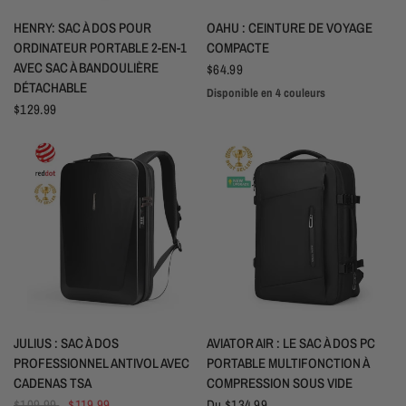
APERÇU RAPIDE
APERÇU RAPIDE
HENRY: SAC À DOS POUR
OAHU : CEINTURE DE VOYAGE
ORDINATEUR PORTABLE 2-EN-1
COMPACTE
AVEC SAC À BANDOULIÈRE
$64.99
DÉTACHABLE
Disponible en 4 couleurs
Noir
Gris
Bleu
Vert
$129.99
APERÇU RAPIDE
APERÇU RAPIDE
JULIUS : SAC À DOS
AVIATOR AIR : LE SAC À DOS PC
PROFESSIONNEL ANTIVOL AVEC
PORTABLE MULTIFONCTION À
CADENAS TSA
COMPRESSION SOUS VIDE
$109.99
$119.99
Du
$134.99