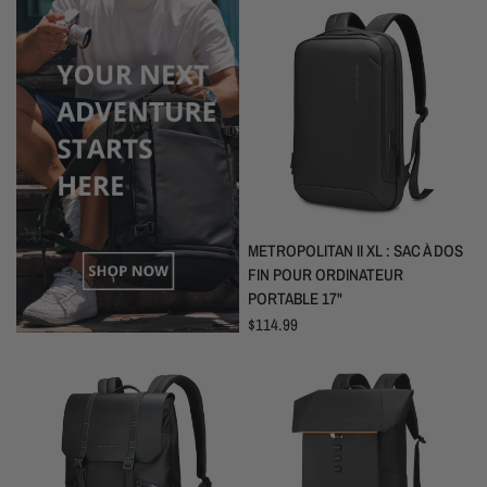
APERÇU RAPIDE
METROPOLITAN II XL : SAC À DOS
FIN POUR ORDINATEUR
PORTABLE 17"
$114.99