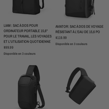
APERÇU RAPIDE
LIAM : SAC À DOS POUR
APERÇU RAPIDE
AVIATOR: SAC À DOS DE VOYAGE
ORDINATEUR PORTABLE 15,6"
RÉSISTANT À L'EAU DE 15,6 PO
POUR LE TRAVAIL, LES VOYAGES
$119.99
ET L'UTILISATION QUOTIDIENNE
Disponible en 3 couleurs
Noir
Vert
Gris
$99.99
Disponible en 3 couleurs
Vert
Gris
Noir