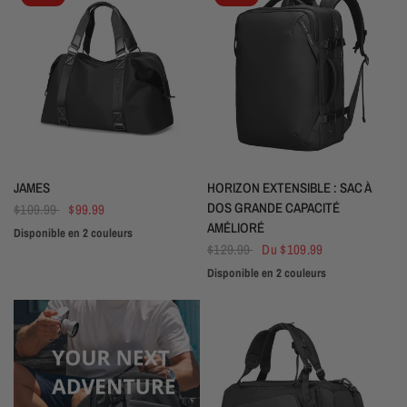
APERÇU RAPIDE
APERÇU RAPIDE
JAMES
HORIZON EXTENSIBLE : SAC À
DOS GRANDE CAPACITÉ
$109.99
$99.99
AMÉLIORÉ
Disponible en 2 couleurs
Noir
Bleu
$129.99
Du
$109.99
Disponible en 2 couleurs
Noir
Gris