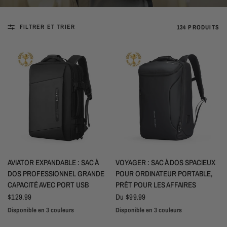
FILTRER ET TRIER
134 PRODUITS
APERÇU RAPIDE
APERÇU RAPIDE
AVIATOR EXPANDABLE : SAC À
VOYAGER : SAC À DOS SPACIEUX
DOS PROFESSIONNEL GRANDE
POUR ORDINATEUR PORTABLE,
CAPACITÉ AVEC PORT USB
PRÊT POUR LES AFFAIRES
$129.99
Du
$99.99
Disponible en 3 couleurs
Disponible en 3 couleurs
Noir
Vert
Gris
Noir
Vert
Gris