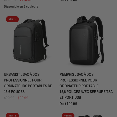
Disponible en 5 couleurs
Noir
Blanc
Bleu
Gris sidéral
Gris argenté
VENTE
APERÇU RAPIDE
APERÇU RAPIDE
URBANIST : SAC À DOS
MEMPHIS : SAC À DOS
PROFESSIONNEL POUR
PROFESSIONNEL POUR
ORDINATEURS PORTABLES DE
ORDINATEUR PORTABLE
15,6 POUCES
15,6 POUCES AVEC SERRURE TSA
ET PORT USB
$99.99
$89.99
Du
$109.99
VENTE
VENTE