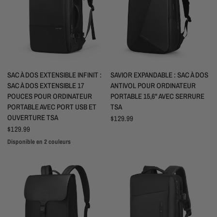
APERÇU RAPIDE
APERÇU RAPIDE
SAC À DOS EXTENSIBLE INFINIT :
SAVIOR EXPANDABLE : SAC À DOS
SAC À DOS EXTENSIBLE 17
ANTIVOL POUR ORDINATEUR
POUCES POUR ORDINATEUR
PORTABLE 15,6" AVEC SERRURE
PORTABLE AVEC PORT USB ET
TSA
OUVERTURE TSA
$129.99
$129.99
Disponible en 2 couleurs
Noir
Gris