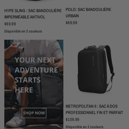
APERÇU RAPIDE
POLO: SAC BANDOULIÈRE
APERÇU RAPIDE
HYPE SLING : SAC BANDOULIÈRE
URBAIN
IMPERMÉABLE ANTIVOL
$69.99
$69.99
Disponible en 2 couleurs
Noir
Gris
APERÇU RAPIDE
METROPOLITAN II : SAC À DOS
PROFESSIONNEL FIN ET PARFAIT
$109.99
Disponible en 2 couleurs