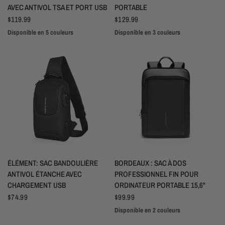
AVEC ANTIVOL TSA ET PORT USB
PORTABLE
$119.99
$129.99
Disponible en 5 couleurs
Disponible en 3 couleurs
Noir
Bleu marine
Gris argenté
Blanc Argent
Gris sidéral
White
Black
Gray
APERÇU RAPIDE
APERÇU RAPIDE
ÉLÉMENT: SAC BANDOULIÈRE
BORDEAUX : SAC À DOS
ANTIVOL ÉTANCHE AVEC
PROFESSIONNEL FIN POUR
CHARGEMENT USB
ORDINATEUR PORTABLE 15,6"
$74.99
$99.99
Disponible en 2 couleurs
Black
Gray