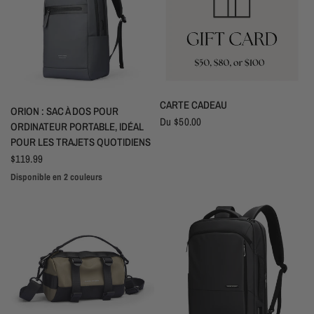
APERÇU RAPIDE
CARTE CADEAU
APERÇU RAPIDE
ORION : SAC À DOS POUR
Du
$50.00
ORDINATEUR PORTABLE, IDÉAL
POUR LES TRAJETS QUOTIDIENS
$119.99
Disponible en 2 couleurs
Noir
Gris