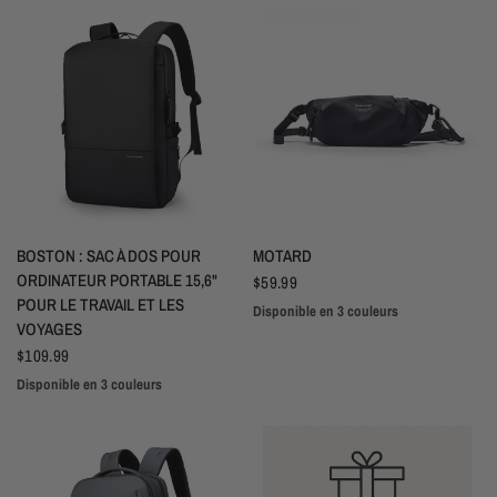
APERÇU RAPIDE
APERÇU RAPIDE
BOSTON : SAC À DOS POUR
MOTARD
ORDINATEUR PORTABLE 15,6"
$59.99
POUR LE TRAVAIL ET LES
Disponible en 3 couleurs
Noir
Gris
Vert
VOYAGES
$109.99
Disponible en 3 couleurs
Noir
Gris
Vert