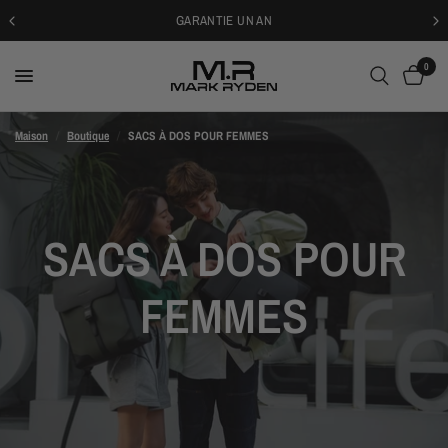
GARANTIE UN AN
0
Maison
/
Boutique
/
SACS À DOS POUR FEMMES
SACS À DOS POUR
FEMMES