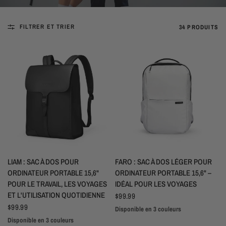
FILTRER ET TRIER
34 PRODUITS
APERÇU RAPIDE
APERÇU RAPIDE
LIAM : SAC À DOS POUR
FARO : SAC À DOS LÉGER POUR
ORDINATEUR PORTABLE 15,6"
ORDINATEUR PORTABLE 15,6" –
POUR LE TRAVAIL, LES VOYAGES
IDÉAL POUR LES VOYAGES
ET L'UTILISATION QUOTIDIENNE
$99.99
$99.99
Disponible en 3 couleurs
Blanc
Jaune
Noir
Disponible en 3 couleurs
Vert
Gris
Noir