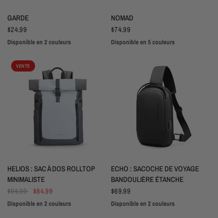
APERÇU RAPIDE
APERÇU RAPIDE
GARDE
NOMAD
$24.99
$74.99
Disponible en 2 couleurs
Disponible en 5 couleurs
Noir
Gris
Rose
Monsieur Gris
Gris technique
Gris blanc rocheux
Gris Ciel
VENTE
APERÇU RAPIDE
APERÇU RAPIDE
HELIOS : SAC À DOS ROLLTOP
ECHO : SACOCHE DE VOYAGE
MINIMALISTE
BANDOULIÈRE ÉTANCHE
$94.99
$84.99
$69.99
Disponible en 2 couleurs
Disponible en 2 couleurs
Bleu clair
Gris
Noir
Gris