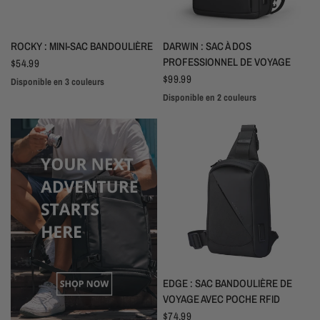
APERÇU RAPIDE
APERÇU RAPIDE
ROCKY : MINI-SAC BANDOULIÈRE
DARWIN : SAC À DOS
PROFESSIONNEL DE VOYAGE
$54.99
$99.99
Disponible en 3 couleurs
Noir
Gris
Brun
Disponible en 2 couleurs
Noir
Gris
APERÇU RAPIDE
EDGE : SAC BANDOULIÈRE DE
VOYAGE AVEC POCHE RFID
$74.99