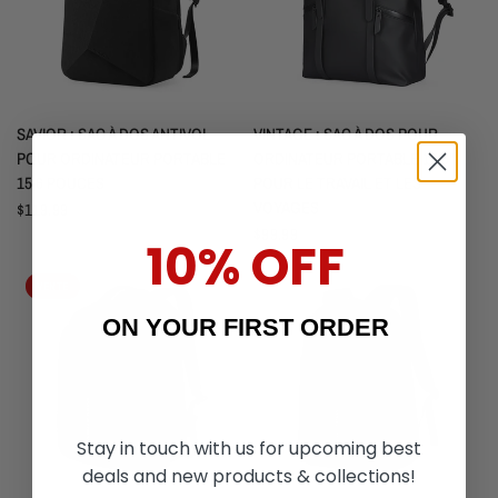
APERÇU RAPIDE
APERÇU RAPIDE
SAVIOR : SAC À DOS ANTIVOL
VINTAGE : SAC À DOS POUR
POUR ORDINATEUR PORTABLE
ORDINATEUR PORTABLE 15,6"
15,6 POUCES
POUR LE TRAVAIL ET LES
VOYAGES
$119.99
$99.99
10% OFF
VENTE
ON YOUR FIRST ORDER
Stay in touch with us for upcoming best
deals and new products & collections!