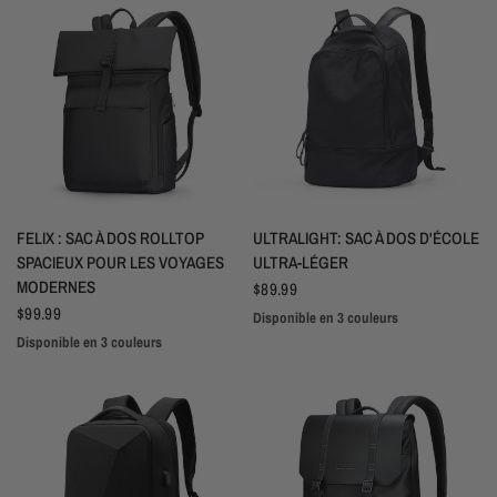
APERÇU RAPIDE
APERÇU RAPIDE
FELIX : SAC À DOS ROLLTOP
ULTRALIGHT: SAC À DOS D'ÉCOLE
SPACIEUX POUR LES VOYAGES
ULTRA-LÉGER
MODERNES
$89.99
$99.99
Disponible en 3 couleurs
Noir
Gris
Vert
Disponible en 3 couleurs
Gris
Noir
Vert