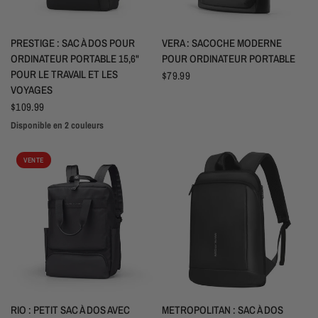
APERÇU RAPIDE
APERÇU RAPIDE
PRESTIGE : SAC À DOS POUR
VERA : SACOCHE MODERNE
ORDINATEUR PORTABLE 15,6"
POUR ORDINATEUR PORTABLE
POUR LE TRAVAIL ET LES
$79.99
VOYAGES
$109.99
Disponible en 2 couleurs
Black
Gray
VENTE
APERÇU RAPIDE
APERÇU RAPIDE
RIO : PETIT SAC À DOS AVEC
METROPOLITAN : SAC À DOS