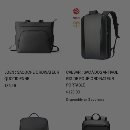
APERÇU RAPIDE
APERÇU RAPIDE
LOEN : SACOCHE ORDINATEUR
CAESAR : SAC À DOS ANTIVOL
QUOTIDIENNE
RIGIDE POUR ORDINATEUR
PORTABLE
$84.99
$129.99
Disponible en 3 couleurs
White
Black
Gray